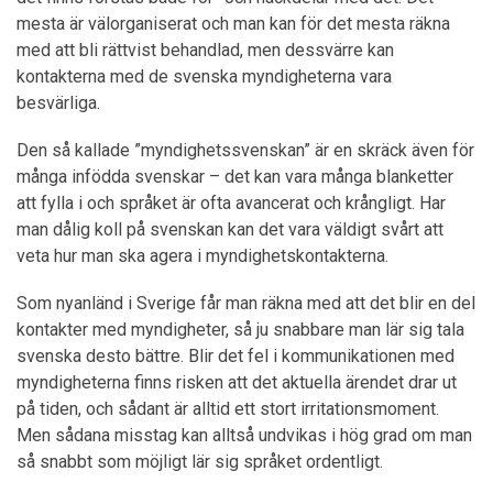
mesta är välorganiserat och man kan för det mesta räkna
med att bli rättvist behandlad, men dessvärre kan
kontakterna med de svenska myndigheterna vara
besvärliga.
Den så kallade ”myndighetssvenskan” är en skräck även för
många infödda svenskar – det kan vara många blanketter
att fylla i och språket är ofta avancerat och krångligt. Har
man dålig koll på svenskan kan det vara väldigt svårt att
veta hur man ska agera i myndighetskontakterna.
Som nyanländ i Sverige får man räkna med att det blir en del
kontakter med myndigheter, så ju snabbare man lär sig tala
svenska desto bättre. Blir det fel i kommunikationen med
myndigheterna finns risken att det aktuella ärendet drar ut
på tiden, och sådant är alltid ett stort irritationsmoment.
Men sådana misstag kan alltså undvikas i hög grad om man
så snabbt som möjligt lär sig språket ordentligt.