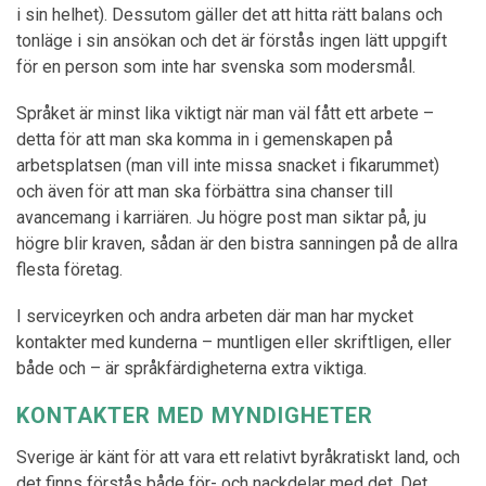
i sin helhet). Dessutom gäller det att hitta rätt balans och
tonläge i sin ansökan och det är förstås ingen lätt uppgift
för en person som inte har svenska som modersmål.
Språket är minst lika viktigt när man väl fått ett arbete –
detta för att man ska komma in i gemenskapen på
arbetsplatsen (man vill inte missa snacket i fikarummet)
och även för att man ska förbättra sina chanser till
avancemang i karriären. Ju högre post man siktar på, ju
högre blir kraven, sådan är den bistra sanningen på de allra
flesta företag.
I serviceyrken och andra arbeten där man har mycket
kontakter med kunderna – muntligen eller skriftligen, eller
både och – är språkfärdigheterna extra viktiga.
KONTAKTER MED MYNDIGHETER
Sverige är känt för att vara ett relativt byråkratiskt land, och
det finns förstås både för- och nackdelar med det. Det